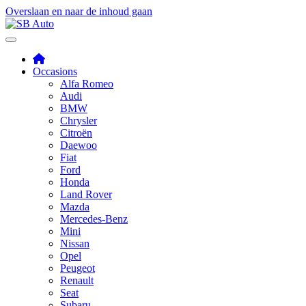
Overslaan en naar de inhoud gaan
Occasions
Alfa Romeo
Audi
BMW
Chrysler
Citroën
Daewoo
Fiat
Ford
Honda
Land Rover
Mazda
Mercedes-Benz
Mini
Nissan
Opel
Peugeot
Renault
Seat
Subaru